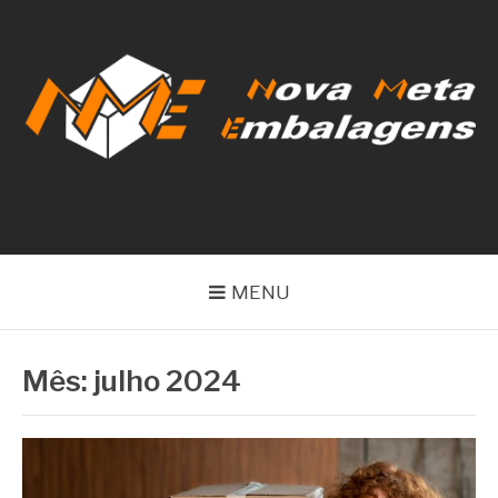
Pular
para
o
conteúdo
NOVA META
EMBALAGENS
MENU
Mês:
julho 2024