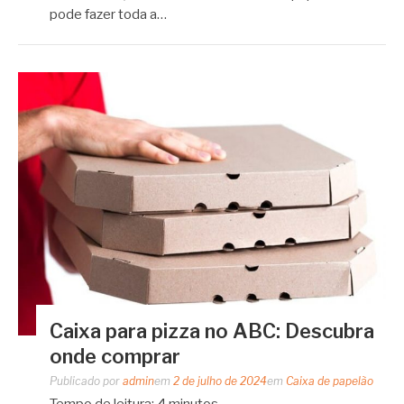
pode fazer toda a…
Caixa para pizza no ABC: Descubra
onde comprar
Publicado por
admin
em
2 de julho de 2024
em
Caixa de papelão
Tempo de leitura:
4
minutos