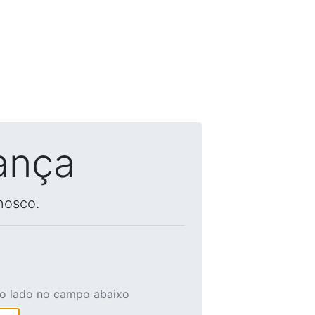
ança
nosco.
ao lado no campo abaixo