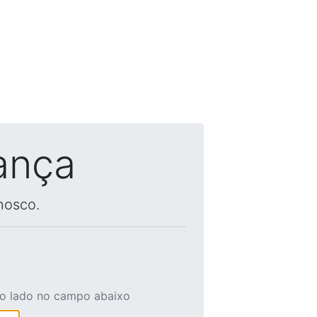
ança
nosco.
ao lado no campo abaixo