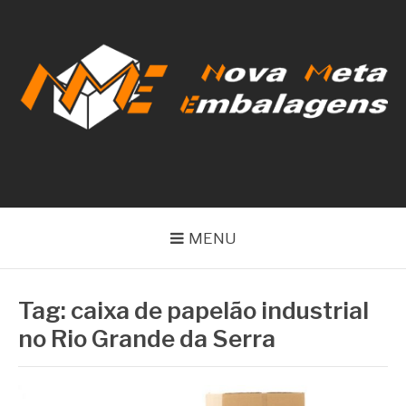
Pular
para
o
conteúdo
NOVA META
EMBALAGENS
MENU
Tag:
caixa de papelão industrial
no Rio Grande da Serra