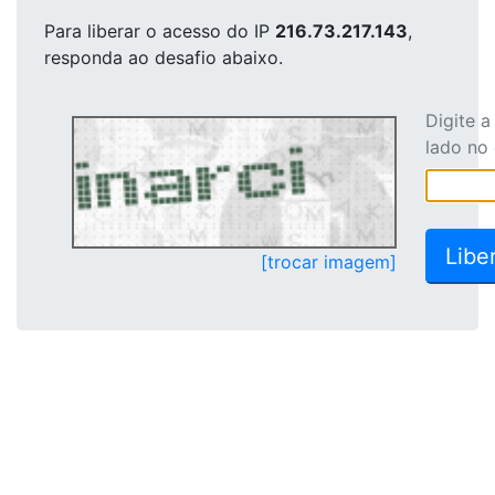
Para liberar o acesso
do IP
216.73.217.143
,
responda ao desafio abaixo.
Digite 
lado no
[trocar imagem]