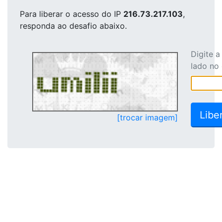
Para liberar o acesso
do IP
216.73.217.103
,
responda ao desafio abaixo.
Digite 
lado no
[trocar imagem]