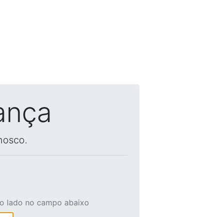
ança
nosco.
ao lado no campo abaixo