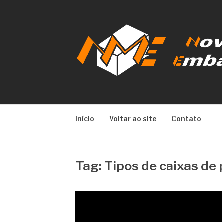
Pular
para
o
conteúdo
NOVA META E
Início
Voltar ao site
Contato
Tag:
Tipos de caixas de