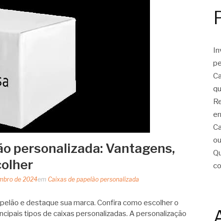
In
pe
Ca
qu
Re
er
Ca
ou
ão personalizada: Vantagens,
Qu
colher
c
mbro de 2024
em
Caixas de papelão personalizada
apelão e destaque sua marca. Confira como escolher o
ncipais tipos de caixas personalizadas. A personalização