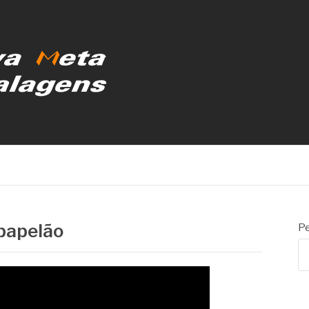
MBALAGENS
 papelão
Pe