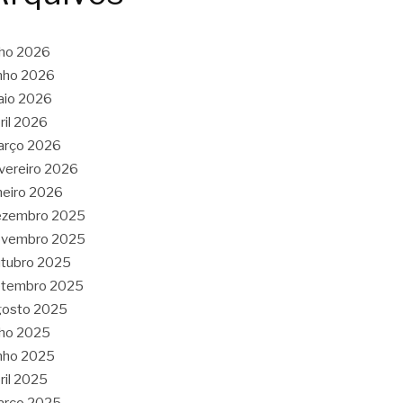
lho 2026
nho 2026
aio 2026
ril 2026
arço 2026
vereiro 2026
neiro 2026
ezembro 2025
ovembro 2025
tubro 2025
etembro 2025
gosto 2025
lho 2025
nho 2025
ril 2025
arço 2025