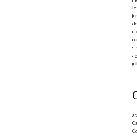
fe
ja
d
n
ou
s
a
ju
ac
Ca
Ca