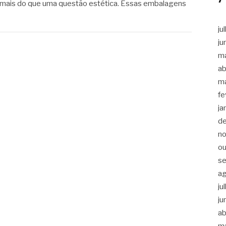
o mais do que uma questão estética. Essas embalagens
ju
ju
m
ab
m
fe
ja
d
n
ou
s
a
ju
ju
ab
m