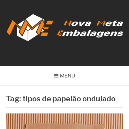
Pular
para
o
conteúdo
NOVA META
EMBALAGENS
MENU
Tag:
tipos de papelão ondulado