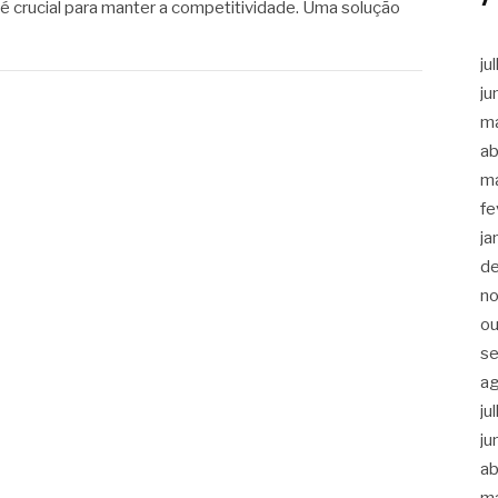
 crucial para manter a competitividade. Uma solução
ju
ju
m
ab
m
fe
ja
d
n
ou
s
a
ju
ju
ab
m