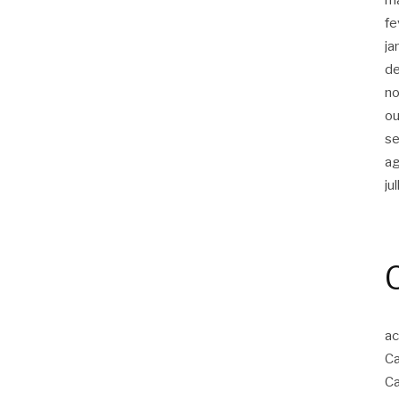
fe
ja
d
n
ou
s
a
ju
ac
Ca
Ca