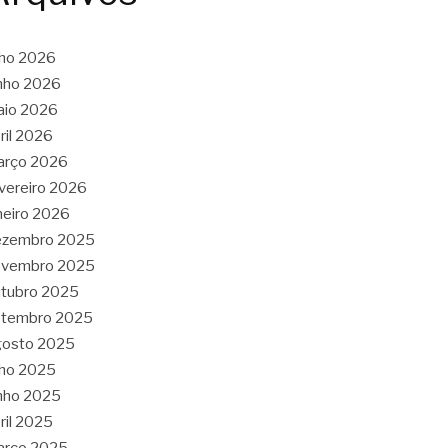
lho 2026
nho 2026
aio 2026
ril 2026
arço 2026
vereiro 2026
neiro 2026
ezembro 2025
ovembro 2025
tubro 2025
etembro 2025
gosto 2025
lho 2025
nho 2025
ril 2025
arço 2025