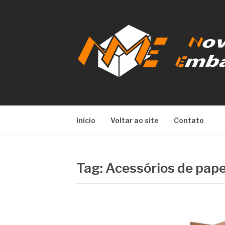
Pular
para
o
conteúdo
NOVA META E
Início
Voltar ao site
Contato
Tag:
Acessórios de pape