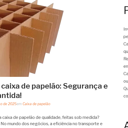
In
pe
Ca
qu
Re
er
Ca
ou
 caixa de papelão: Segurança e
Qu
antida!
c
ço de 2025
em
Caixa de papelão
 caixa de papelão de qualidade, feitas sob medida?
No mundo dos negócios, a eficiência no transporte e