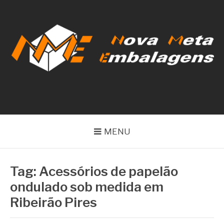
Pular
para
o
conteúdo
NOVA META
EMBALAGENS
MENU
Tag:
Acessórios de papelão
ondulado sob medida em
Ribeirão Pires