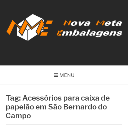
Pular
para
o
conteúdo
NOVA META
EMBALAGENS
MENU
Tag:
Acessórios para caixa de
papelão em São Bernardo do
Campo