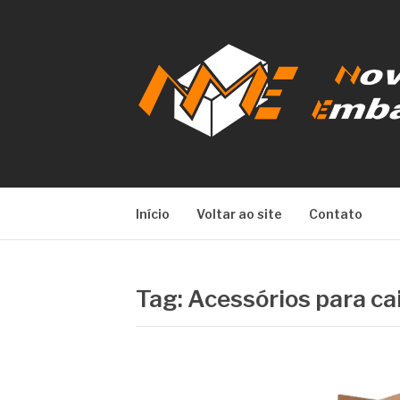
Pular
para
o
conteúdo
NOVA META E
Início
Voltar ao site
Contato
Tag:
Acessórios para ca