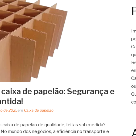
In
pe
Ca
qu
Re
er
Ca
ou
 caixa de papelão: Segurança e
Qu
antida!
c
ço de 2025
em
Caixa de papelão
 caixa de papelão de qualidade, feitas sob medida?
No mundo dos negócios, a eficiência no transporte e