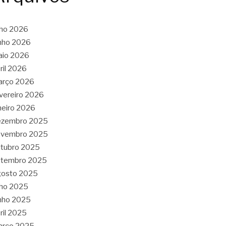
lho 2026
nho 2026
aio 2026
ril 2026
arço 2026
vereiro 2026
neiro 2026
ezembro 2025
ovembro 2025
tubro 2025
etembro 2025
gosto 2025
lho 2025
nho 2025
ril 2025
arço 2025