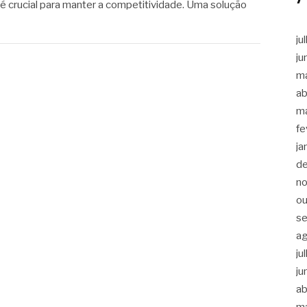
 crucial para manter a competitividade. Uma solução
ju
ju
m
ab
m
fe
ja
d
n
ou
s
a
ju
ju
ab
m