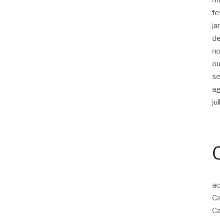
fe
ja
d
n
ou
s
a
ju
ac
Ca
Ca