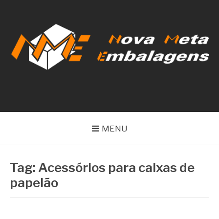
Pular
para
o
conteúdo
NOVA META
EMBALAGENS
MENU
Tag:
Acessórios para caixas de
papelão