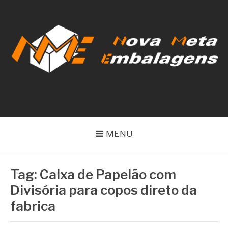
Pular
para
o
conteúdo
NOVA META
EMBALAGENS
MENU
Tag:
Caixa de Papelão com
Divisória para copos direto da
fabrica