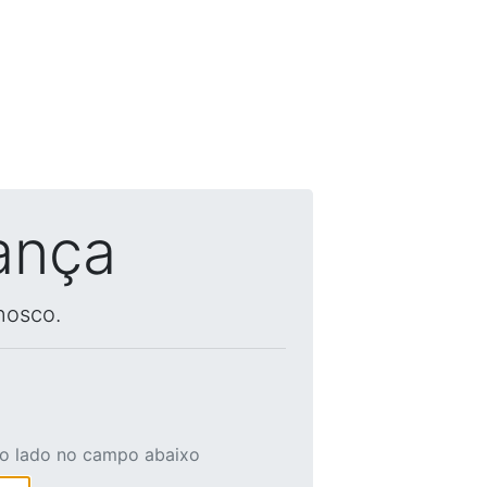
ança
nosco.
ao lado no campo abaixo