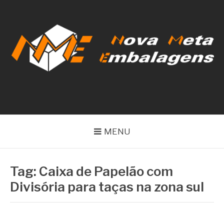
Pular
para
o
conteúdo
NOVA META
EMBALAGENS
MENU
Tag:
Caixa de Papelão com
Divisória para taças na zona sul