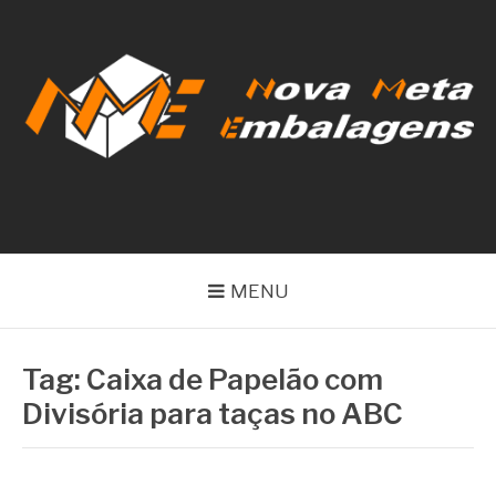
Pular
para
o
conteúdo
NOVA META
EMBALAGENS
MENU
Tag:
Caixa de Papelão com
Divisória para taças no ABC