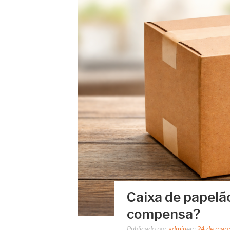
Caixa de papel
compensa?
Publicado por
admin
em
24 de mar