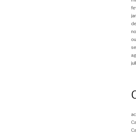
fe
ja
d
n
ou
s
a
ju
ac
Ca
Ca