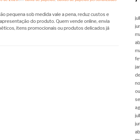
lão pequena sob medida vale a pena, reduz custos e
ju
e apresentação do produto. Quem vende online, envia
ju
éticos, itens promocionais ou produtos delicados já
m
ab
m
fe
ja
d
n
ou
s
a
ju
ju
ab
m