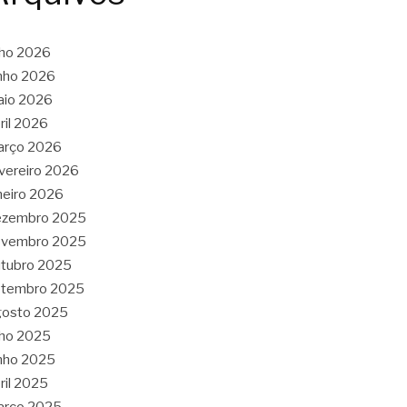
lho 2026
nho 2026
aio 2026
ril 2026
arço 2026
vereiro 2026
neiro 2026
ezembro 2025
ovembro 2025
tubro 2025
etembro 2025
gosto 2025
lho 2025
nho 2025
ril 2025
arço 2025