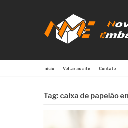
Pular
para
o
conteúdo
NOVA META E
Início
Voltar ao site
Contato
Tag:
caixa de papelão 