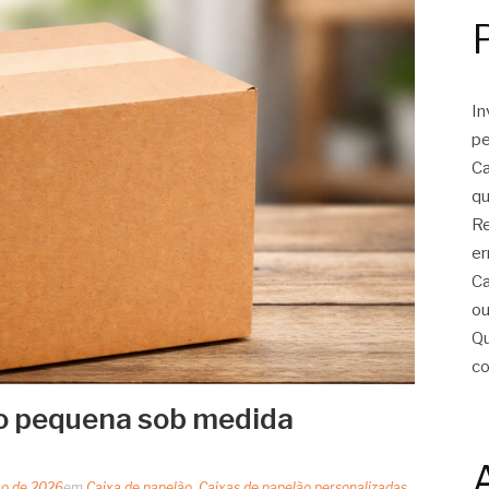
In
pe
Ca
qu
Re
er
Ca
ou
Qu
c
ão pequena sob medida
ço de 2026
em
Caixa de papelão
,
Caixas de papelão personalizadas