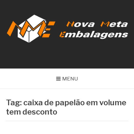
Pular
para
o
conteúdo
NOVA META
EMBALAGENS
MENU
Tag:
caixa de papelão em volume
tem desconto