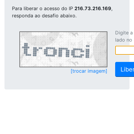
Para liberar o acesso
do IP
216.73.216.169
,
responda ao desafio abaixo.
Digite 
lado no
[trocar imagem]