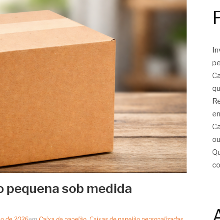
In
pe
Ca
qu
Re
er
Ca
ou
Qu
c
ão pequena sob medida
ço de 2026
em
Caixa de papelão
,
Caixas de papelão personalizadas