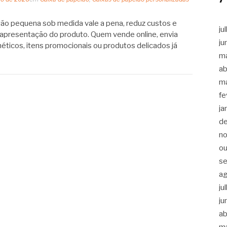
lão pequena sob medida vale a pena, reduz custos e
ju
e apresentação do produto. Quem vende online, envia
ju
éticos, itens promocionais ou produtos delicados já
m
ab
m
fe
ja
d
n
ou
s
a
ju
ju
ab
m