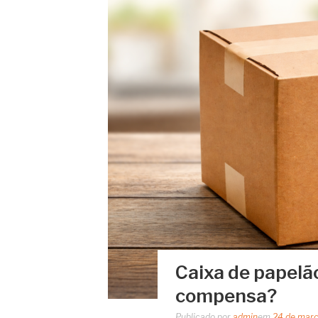
Caixa de papel
compensa?
Publicado por
admin
em
24 de mar