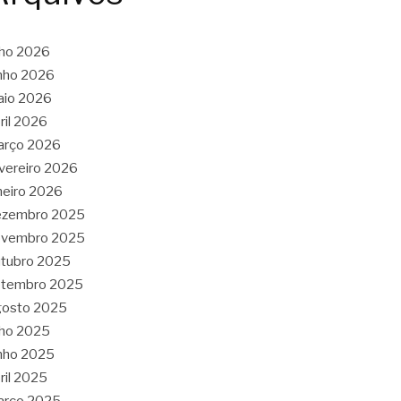
lho 2026
nho 2026
aio 2026
ril 2026
arço 2026
vereiro 2026
neiro 2026
ezembro 2025
ovembro 2025
tubro 2025
etembro 2025
gosto 2025
lho 2025
nho 2025
ril 2025
arço 2025