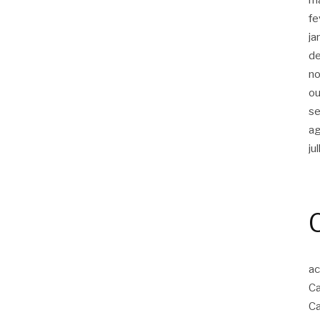
fe
ja
d
n
ou
s
a
ju
ac
Ca
Ca