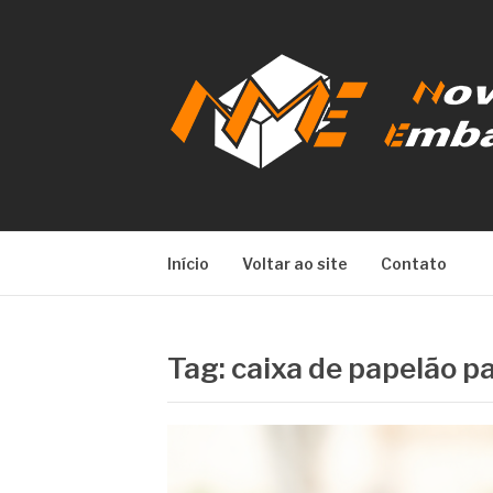
Pular
para
o
conteúdo
NOVA META E
Início
Voltar ao site
Contato
Tag:
caixa de papelão 