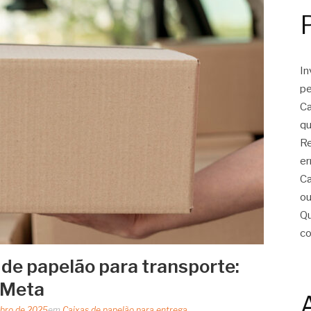
In
pe
Ca
qu
Re
er
Ca
ou
Qu
c
 de papelão para transporte:
 Meta
bro de 2025
em
Caixas de papelão para entrega