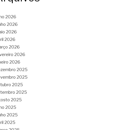
lho 2026
nho 2026
aio 2026
ril 2026
arço 2026
vereiro 2026
neiro 2026
ezembro 2025
ovembro 2025
tubro 2025
etembro 2025
gosto 2025
lho 2025
nho 2025
ril 2025
arço 2025