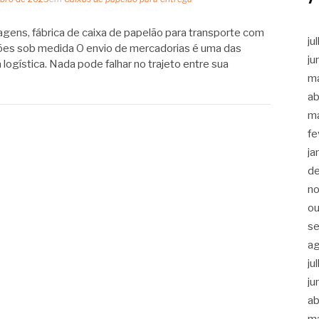
ens, fábrica de caixa de papelão para transporte com
ju
ções sob medida O envio de mercadorias é uma das
ju
 logística. Nada pode falhar no trajeto entre sua
m
ab
m
fe
ja
d
n
ou
s
a
ju
ju
ab
m