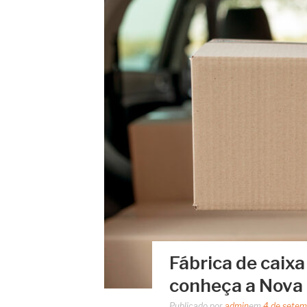
Fábrica de caixa
conheça a Nova
Publicado por
admin
em
4 de setem