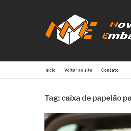
Pular
para
o
conteúdo
NOVA META E
Início
Voltar ao site
Contato
Tag:
caixa de papelão p