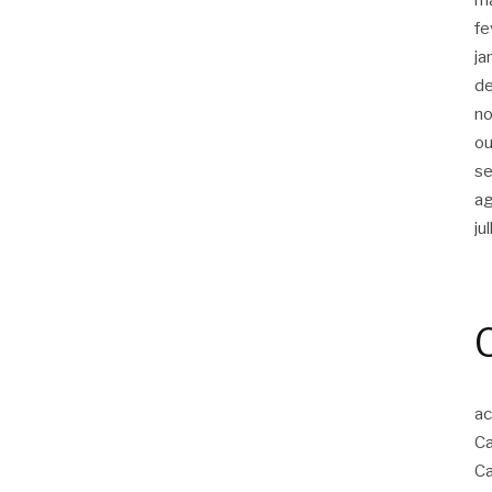
fe
ja
d
n
ou
s
a
ju
ac
Ca
Ca