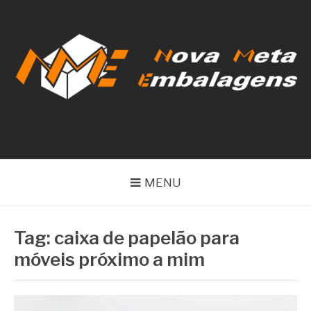
Pular
para
o
conteúdo
NOVA META
EMBALAGENS
MENU
Tag:
caixa de papelão para
móveis próximo a mim