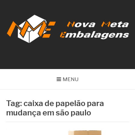
Pular
para
o
conteúdo
NOVA META
EMBALAGENS
MENU
Tag:
caixa de papelão para
mudança em são paulo