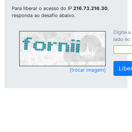
Para liberar o acesso
do IP
216.73.216.30
,
responda ao desafio abaixo.
Digite 
lado no
[trocar imagem]