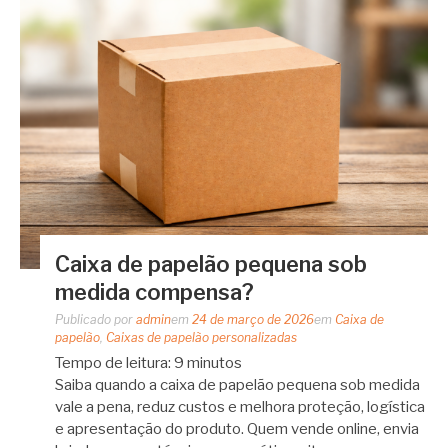
Caixa de papelão pequena sob
medida compensa?
Publicado por
admin
em
24 de março de 2026
em
Caixa de
papelão
,
Caixas de papelão personalizadas
Tempo de leitura:
9
minutos
Saiba quando a caixa de papelão pequena sob medida
vale a pena, reduz custos e melhora proteção, logística
e apresentação do produto. Quem vende online, envia