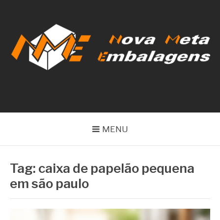
Pular
para
o
conteúdo
NOVA META
EMBALAGENS
MENU
Tag:
caixa de papelão pequena
em são paulo