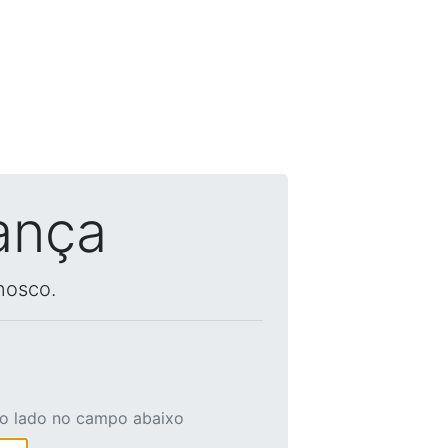
ança
nosco.
ao lado no campo abaixo