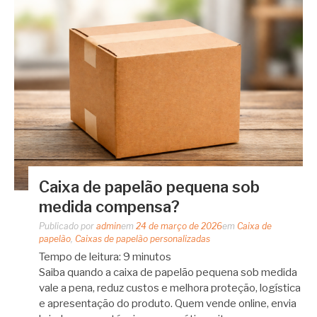
Caixa de papelão pequena sob
medida compensa?
Publicado por
admin
em
24 de março de 2026
em
Caixa de
papelão
,
Caixas de papelão personalizadas
Tempo de leitura:
9
minutos
Saiba quando a caixa de papelão pequena sob medida
vale a pena, reduz custos e melhora proteção, logística
e apresentação do produto. Quem vende online, envia