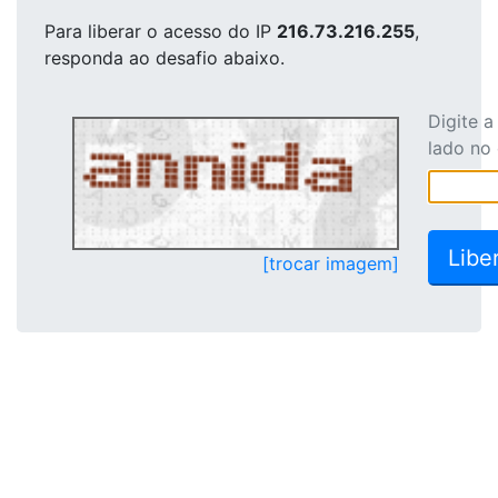
Para liberar o acesso
do IP
216.73.216.255
,
responda ao desafio abaixo.
Digite 
lado no
[trocar imagem]