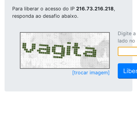
Para liberar o acesso
do IP
216.73.216.218
,
responda ao desafio abaixo.
Digite 
lado no
[trocar imagem]