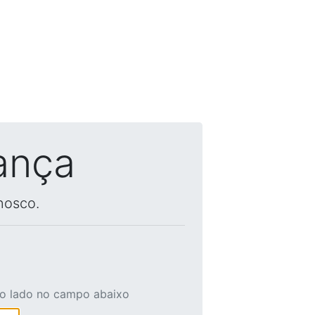
ança
nosco.
ao lado no campo abaixo