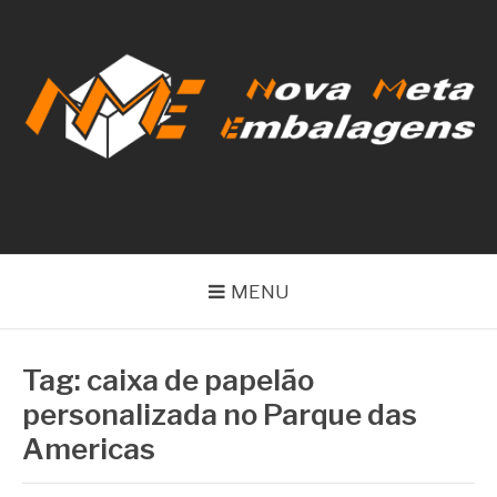
Pular
para
o
conteúdo
NOVA META
EMBALAGENS
MENU
Tag:
caixa de papelão
personalizada no Parque das
Americas