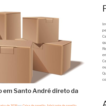
In
pe
Ca
qu
Re
er
Ca
ou
Qu
c
o em Santo André direto da
reiro de 2026
em
Caixa de papelão
,
fabricante de papelão