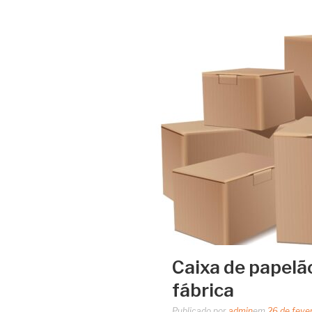
Caixa de papelã
fábrica
Publicado por
admin
em
26 de feve