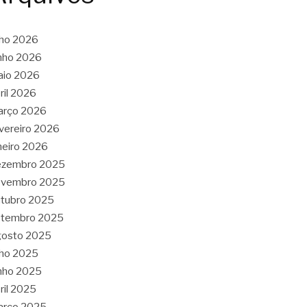
lho 2026
nho 2026
aio 2026
ril 2026
arço 2026
vereiro 2026
neiro 2026
ezembro 2025
ovembro 2025
tubro 2025
etembro 2025
gosto 2025
lho 2025
nho 2025
ril 2025
arço 2025