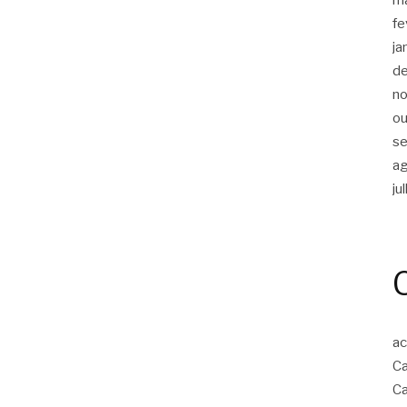
fe
ja
d
n
ou
s
a
ju
ac
Ca
Ca