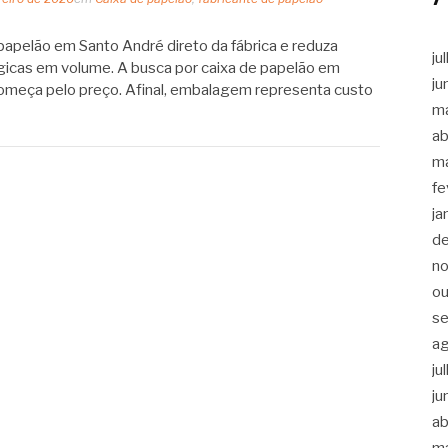
papelão em Santo André direto da fábrica e reduza
ju
icas em volume. A busca por caixa de papelão em
ju
meça pelo preço. Afinal, embalagem representa custo
m
ab
m
fe
ja
d
n
ou
s
a
ju
ju
ab
m