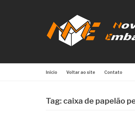
Pular
para
o
conteúdo
NOVA META E
Início
Voltar ao site
Contato
Tag:
caixa de papelão p