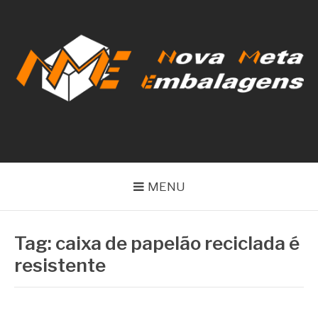
Pular
para
o
conteúdo
NOVA META
EMBALAGENS
MENU
Tag:
caixa de papelão reciclada é
resistente