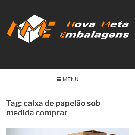
Pular
para
o
conteúdo
NOVA META
EMBALAGENS
MENU
Tag:
caixa de papelão sob
medida comprar