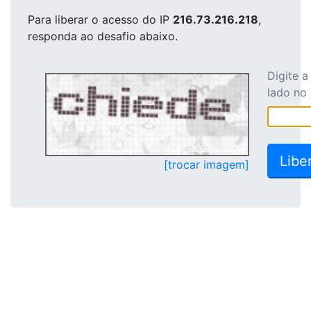
Para liberar o acesso
do IP
216.73.216.218
,
responda ao desafio abaixo.
Digite 
lado no
[trocar imagem]