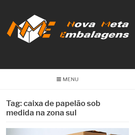
Pular
para
o
conteúdo
NOVA META
EMBALAGENS
MENU
Tag:
caixa de papelão sob
medida na zona sul