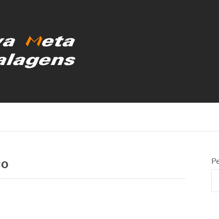
MBALAGENS
ço
Pe