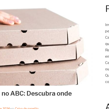
In
pe
Ca
qu
Re
er
Ca
ou
Qu
c
a no ABC: Descubra onde
de 2024
em
Caixa de papelão