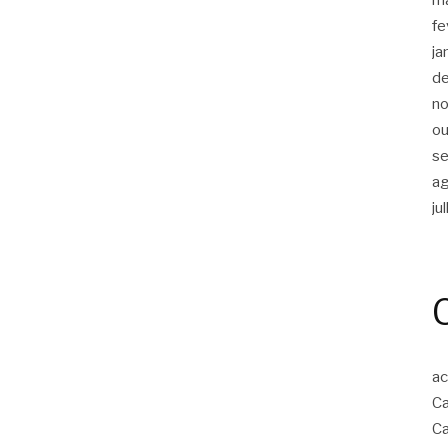
fe
ja
d
n
ou
s
a
ju
ac
Ca
Ca