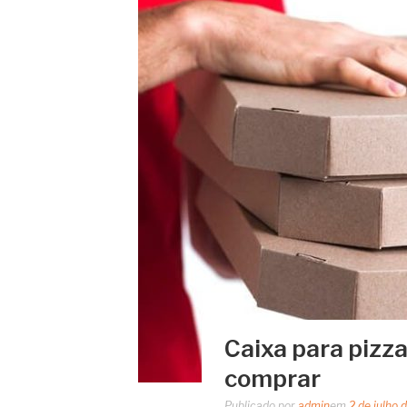
Caixa para pizz
comprar
Publicado por
admin
em
2 de julho 