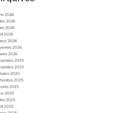
lho 2026
nho 2026
aio 2026
ril 2026
arço 2026
vereiro 2026
neiro 2026
ezembro 2025
ovembro 2025
tubro 2025
etembro 2025
gosto 2025
lho 2025
nho 2025
ril 2025
arço 2025