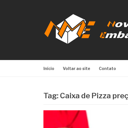
Pular
para
o
conteúdo
NOVA META E
Início
Voltar ao site
Contato
Tag:
Caixa de Pizza pre