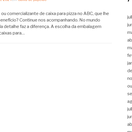
ou comercializante de caixa para pizza no ABC, que lhe
ju
benefício? Continue nos acompanhando. No mundo
ju
da detalhe faz a diferença. A escolha da embalagem
m
caixas para…
ab
m
fe
ja
d
n
ou
s
a
ju
ju
ab
m