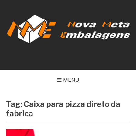
Pular
para
o
conteúdo
NOVA META
EMBALAGENS
MENU
Tag:
Caixa para pizza direto da
fabrica