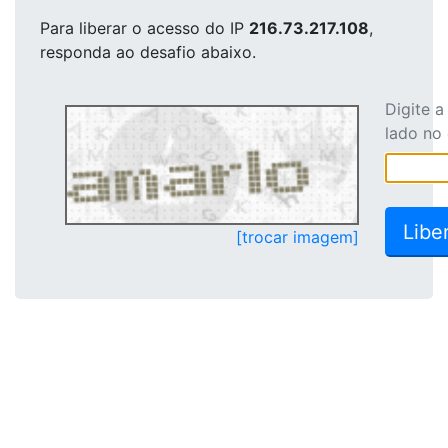
Para liberar o acesso
do IP
216.73.217.108
,
responda ao desafio abaixo.
Digite 
lado no
[trocar imagem]