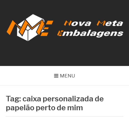
Pular
para
o
conteúdo
NOVA META
EMBALAGENS
MENU
Tag:
caixa personalizada de
papelão perto de mim