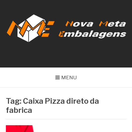
Pular
para
o
conteúdo
NOVA META
EMBALAGENS
MENU
Tag:
Caixa Pizza direto da
fabrica