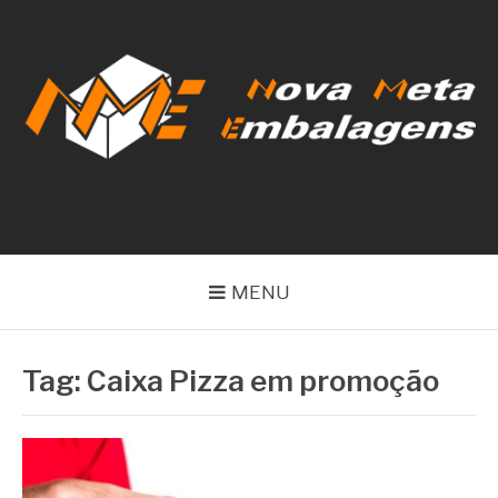
Pular
para
o
conteúdo
NOVA META
EMBALAGENS
MENU
Tag:
Caixa Pizza em promoção