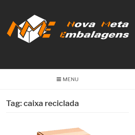
Pular
para
o
conteúdo
NOVA META
EMBALAGENS
MENU
Tag:
caixa reciclada