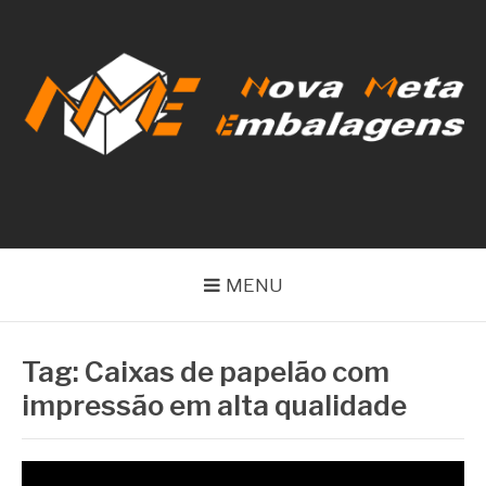
Pular
para
o
conteúdo
NOVA META
EMBALAGENS
MENU
Tag:
Caixas de papelão com
impressão em alta qualidade