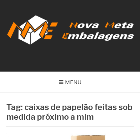
Pular
para
o
conteúdo
NOVA META
EMBALAGENS
MENU
Tag:
caixas de papelão feitas sob
medida próximo a mim