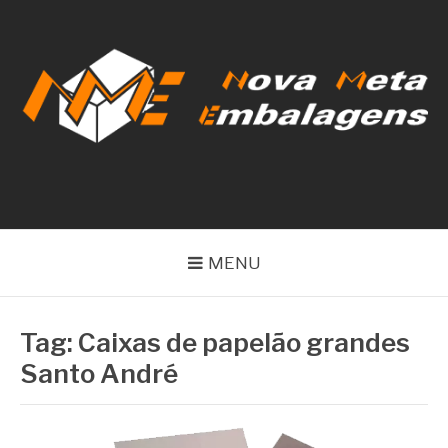
Pular
para
o
conteúdo
NOVA META
EMBALAGENS
MENU
Tag:
Caixas de papelão grandes
Santo André