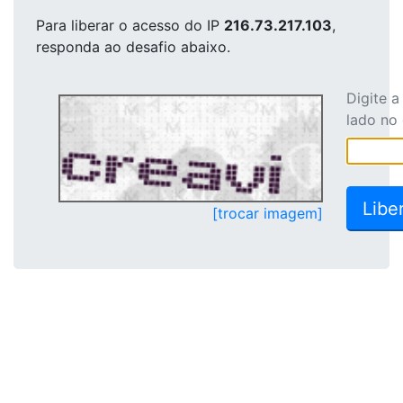
Para liberar o acesso
do IP
216.73.217.103
,
responda ao desafio abaixo.
Digite 
lado no
[trocar imagem]