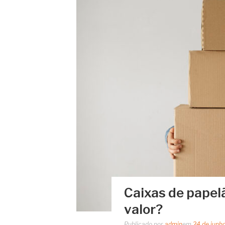
Caixas de papel
valor?
Publicado por
admin
em
24 de junh