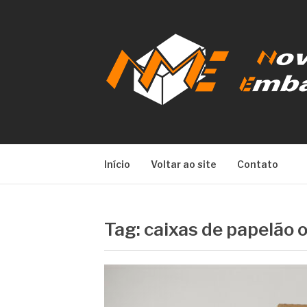
Pular
para
o
conteúdo
NOVA META E
Início
Voltar ao site
Contato
Tag:
caixas de papelão