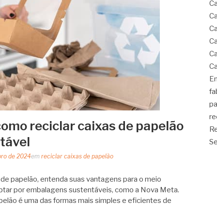
Ca
Ca
Ca
Ca
Ca
Ca
Em
fa
pa
re
como reciclar caixas de papelão
Re
tável
Se
bro de 2024
em
reciclar caixas de papelão
 de papelão, entenda suas vantagens para o meio
tar por embalagens sustentáveis, como a Nova Meta.
pelão é uma das formas mais simples e eficientes de