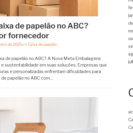
fe
ja
d
aixa de papelão no ABC?
n
or fornecedor
ou
reiro de 2025
em
Caixa de papelão
s
a
ixa de papelão no ABC? A Nova Meta Embalagens
ju
a e sustentabilidade em suas soluções. Empresas que
ras e personalizadas enfrentam dificuldades para
xa de papelão no ABC com…
ac
Ca
Ca