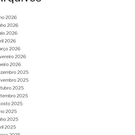
lho 2026
nho 2026
aio 2026
ril 2026
arço 2026
vereiro 2026
neiro 2026
ezembro 2025
ovembro 2025
tubro 2025
etembro 2025
gosto 2025
lho 2025
nho 2025
ril 2025
arço 2025