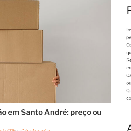
In
pe
Ca
qu
Re
er
Ca
ou
Qu
c
ão em Santo André: preço ou
o de 2026
em
Caixa de papelão