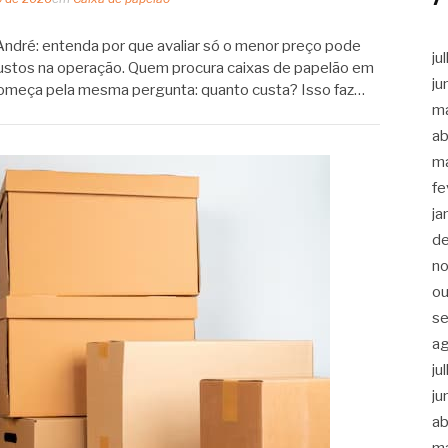
ndré: entenda por que avaliar só o menor preço pode
ju
custos na operação. Quem procura caixas de papelão em
ju
omeça pela mesma pergunta: quanto custa? Isso faz…
m
ab
m
fe
ja
d
n
ou
s
a
ju
ju
ab
m